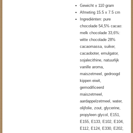
Gewicht ± 110 gram
Afmeting 15.5 x 7.5 cm
Ingrediënten: pure
chocolade 54,5% cacao:
melk chocolade 33,6%:
witte chocolade 28%
cacaomassa, suiker,
cacaoboter, emulgator,
sojalecithine, natuurlijk
vanille aroma,
maiszetmeel, gedroogd
kippen eiwit,
gemodificeerd
maiszetmeel,
aardappelzetmeel, water,
olijfolie, zout, glycerine,
propyleen glycol, E151,
E155, E133, E102, E104,
E112, E124, E330, E202,