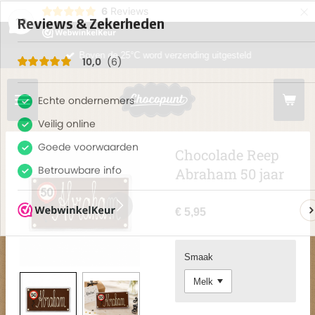
×
6
Reviews
10
Boven de 25°C word verzending uitgesteld
Chocolade Reep
Abraham 50 jaar
€ 5,95
Smaak