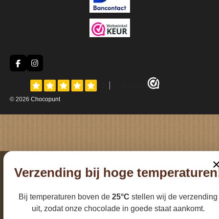
F
I
a
n
c
s
e
t
b
a
© 2026
Chocopunt
o
g
o
r
k
a
m
Verzending bij hoge temperaturen
Bij temperaturen boven de
25°C
stellen wij de verzending
uit, zodat onze chocolade in goede staat aankomt.