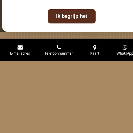
Ik begrijp het
E-mailadres
Telefoonnummer
Kaart
WhatsAp