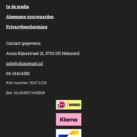
In de media
Algemene voorwaarden
Privacybescherming
Contact gegevens:
Anna Bijnsstraat 21, 5702 DP, Helmond
info@chocopunt.nl
06-19414382
KvK-nummer: 92471226
Btw: NL004957440B09