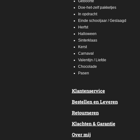
Geboorte
Doe-het-zelf pakketjes
In opdracht
Einde schooljaar / Geslaagd
Herfst
Halloween
Sinterklaas
Kerst
Carnaval
Valentijn / Liefde
Chocolade
Pasen
Klantenservice
Bestellen en Leveren
Retourneren
Klachten & Garantie
Over mij