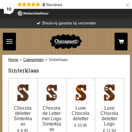
×
6
Reviews
10
Breukvrij garantie bij verzenden
Home
»
Categorieën
»
Sinterklaas
Sinterklaas
Chocola
Chocola
Luxe
Luxe
deletter
de Letter
Chocola
Chocola
Sinterkla
met Logo
deletter
deletter
as
Sinterkla
Logo
€ 10,95
as
€ 8,95
€ 11,50