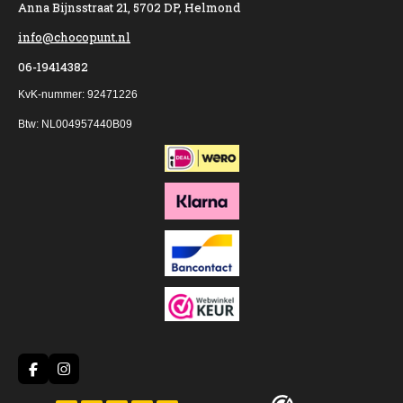
Anna Bijnsstraat 21, 5702 DP, Helmond
info@chocopunt.nl
06-19414382
KvK-nummer: 92471226
Btw: NL004957440B09
F
I
a
n
c
s