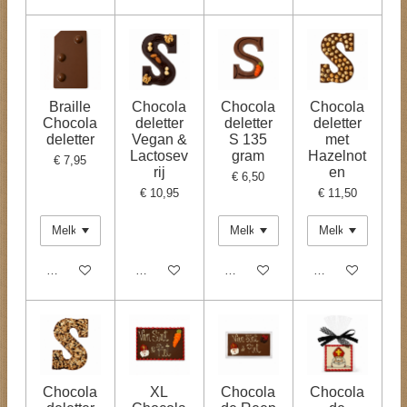
Braille
Chocola
Chocola
Chocola
Chocola
deletter
deletter
deletter
deletter
Vegan &
S 135
met
Lactosev
gram
Hazelnot
€ 7,95
rij
en
€ 6,50
€ 10,95
€ 11,50
Bekijk details
Bekijk details
In winkelwagen
In winkelwagen
Chocola
XL
Chocola
Chocola