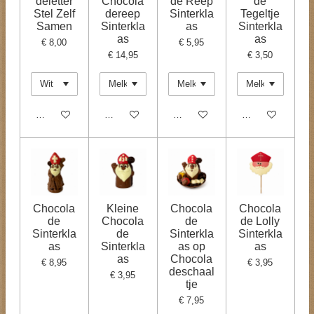
deletter
Chocola
de Reep
de
Stel Zelf
dereep
Sinterkla
Tegeltje
Samen
Sinterkla
as
Sinterkla
as
as
€ 8,00
€ 5,95
€ 14,95
€ 3,50
Bekijk details
In winkelwagen
In winkelwagen
In winkelwagen
Chocola
Kleine
Chocola
Chocola
de
Chocola
de
de Lolly
Sinterkla
de
Sinterkla
Sinterkla
as
Sinterkla
as op
as
as
Chocola
€ 8,95
€ 3,95
deschaal
€ 3,95
tje
€ 7,95