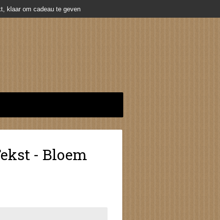
t, klaar om cadeau te geven
Tekst - Bloem