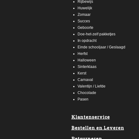
Rijbewijs
Huwelijk
Zomaar
Succes
Geboorte
Doe-het-zelf pakketjes
In opdracht
Einde schooljaar / Geslaagd
Herfst
Halloween
Sinterklaas
Kerst
Carnaval
Valentijn / Liefde
Chocolade
Pasen
Klantenservice
Bestellen en Leveren
Retourneren