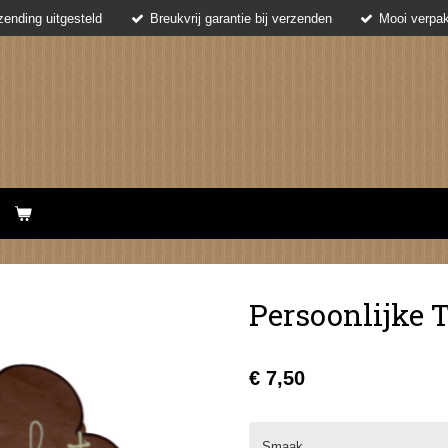
ending uitgesteld
Breukvrij garantie bij verzenden
Mooi verpak
Persoonlijke 
€ 7,50
Smaak