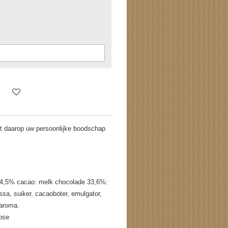
t daarop uw persoonlijke boodschap
 54,5% cacao: melk chocolade 33,6%:
a, suiker, cacaoboter, emulgator,
e aroma.
tose