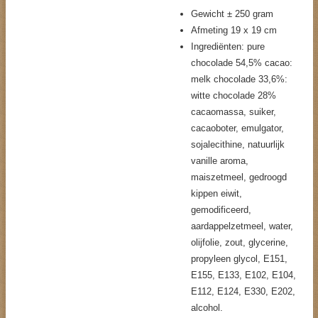
Gewicht ± 250 gram
Afmeting 19 x 19 cm
Ingrediënten: pure
chocolade 54,5% cacao:
melk chocolade 33,6%:
witte chocolade 28%
cacaomassa, suiker,
cacaoboter, emulgator,
sojalecithine, natuurlijk
vanille aroma,
maiszetmeel, gedroogd
kippen eiwit,
gemodificeerd,
aardappelzetmeel, water,
olijfolie, zout, glycerine,
propyleen glycol, E151,
E155, E133, E102, E104,
E112, E124, E330, E202,
alcohol.