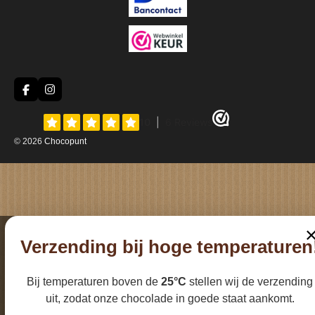
F
I
a
n
c
s
e
t
b
a
© 2026
Chocopunt
o
g
o
r
k
a
m
Verzending bij hoge temperaturen
Bij temperaturen boven de
25°C
stellen wij de verzending
uit, zodat onze chocolade in goede staat aankomt.