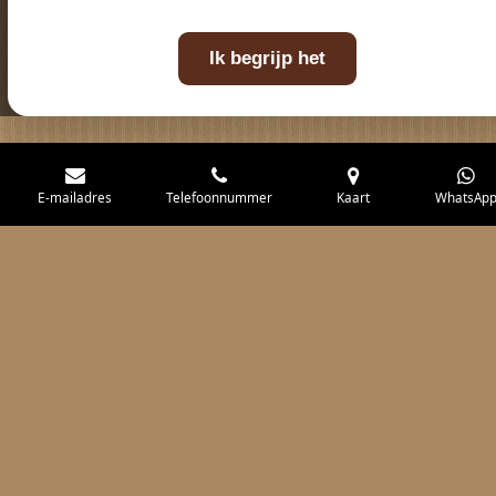
Ik begrijp het
E-mailadres
Telefoonnummer
Kaart
WhatsAp