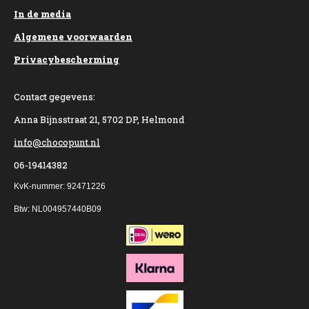
In de media
Algemene voorwaarden
Privacybescherming
Contact gegevens:
Anna Bijnsstraat 21, 5702 DP, Helmond
info@chocopunt.nl
06-19414382
KvK-nummer: 92471226
Btw: NL004957440B09