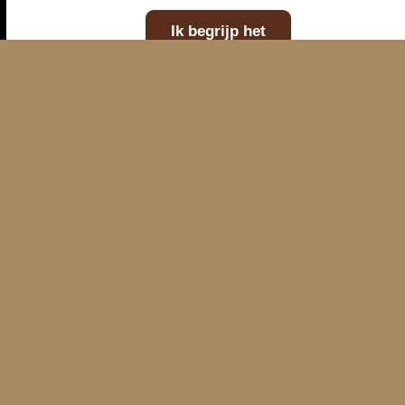
E-mailadres
Telefoonnummer
Kaart
WhatsAp
Ik begrijp het