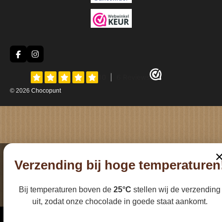
F
I
a
n
c
s
e
t
b
a
© 2026
Chocopunt
o
g
o
r
k
a
m
Verzending bij hoge temperaturen
Bij temperaturen boven de
25°C
stellen wij de verzending
uit, zodat onze chocolade in goede staat aankomt.