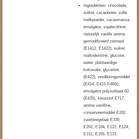
Ingrediënten: chocolade,
suiker, cacaoboter, volle
melkpoeder, cacaomassa,
emulgator, sojalecithine,
natuurlijk vanille aroma,
gemodificeerd zetmeel
(E1412, E1422), suiker,
maltodextrine, glucose,
water, plantaardige
kokosolie, glycerine
(E422), verdikkingsmiddel
(E414, E415 E460i),
emulgator polysorbaat 60
(E435), kleurstof E717,
aroma vanilline,
conserveermiddel E202,
zuurteregelaar E330,
E202, E104, E122, E124,
E151, E155, E133,