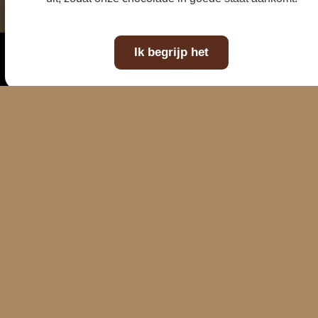
Ik begrijp het
E-mailadres
Telefoonnummer
Kaart
WhatsAp