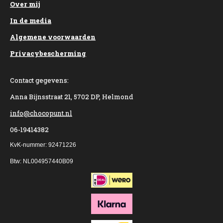
Over mij
In de media
Algemene voorwaarden
Privacybescherming
Contact gegevens:
Anna Bijnsstraat 21, 5702 DP, Helmond
info@chocopunt.nl
06-19414382
KvK-nummer: 92471226
Btw: NL004957440B09