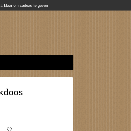
t, klaar om cadeau te geven
kdoos