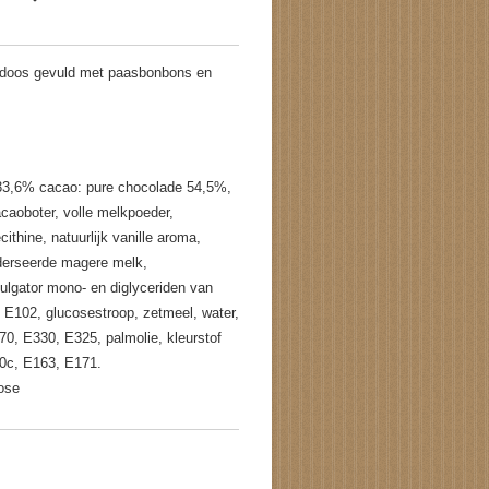
kdoos gevuld met paasbonbons en
 33,6% cacao: pure chocolade 54,5%,
caoboter, volle melkpoeder,
thine, natuurlijk vanille aroma,
derseerde magere melk,
ulgator mono- en diglyceriden van
, E102, glucosestroop, zetmeel, water,
0, E330, E325, palmolie, kleurstof
0c, E163, E171.
tose