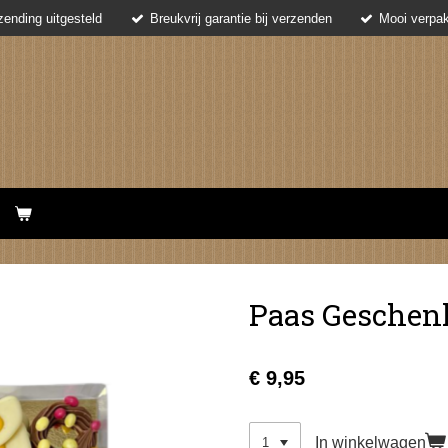
ending uitgesteld
Breukvrij garantie bij verzenden
Mooi verpak
Paas Geschen
€ 9,95
In winkelwagen