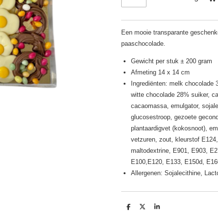
Een mooie transparante geschen
paaschocolade.
Gewicht per stuk ± 200 gram
Afmeting 14 x 14 cm
Ingrediënten: melk chocolade
witte chocolade 28% suiker, ca
cacaomassa, emulgator, sojaleci
glucosestroop, gezoete gecon
plantaardigvet (kokosnoot), em
vetzuren, zout, kleurstof E124
maltodextrine, E901, E903, E27
E100,E120, E133, E150d, E16
Allergenen: Sojalecithine, Lac
D
D
S
e
e
h