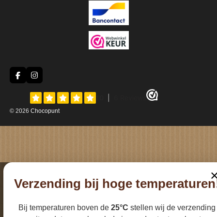
F
I
a
n
c
s
e
t
b
a
© 2026
Chocopunt
o
g
o
r
k
a
m
Verzending bij hoge temperaturen
Bij temperaturen boven de
25°C
stellen wij de verzending