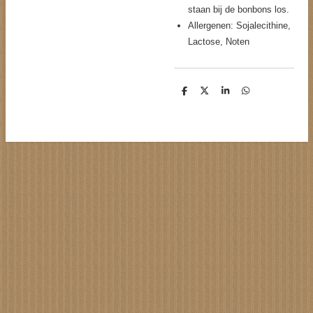
staan bij de bonbons los.
Allergenen: Sojalecithine,
Lactose, Noten
D
D
S
D
e
e
h
e
l
e
a
l
e
l
r
e
n
e
n