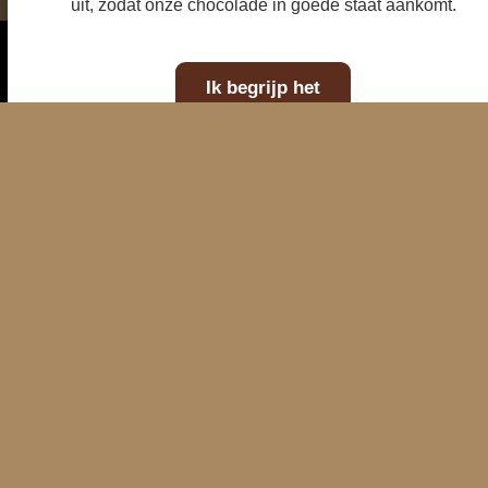
uit, zodat onze chocolade in goede staat aankomt.
E-mailadres
Telefoonnummer
Kaart
WhatsAp
Ik begrijp het