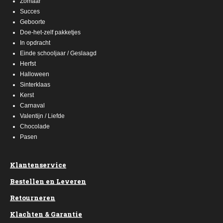
Zomaar
Succes
Geboorte
Doe-het-zelf pakketjes
In opdracht
Einde schooljaar / Geslaagd
Herfst
Halloween
Sinterklaas
Kerst
Carnaval
Valentijn / Liefde
Chocolade
Pasen
Klantenservice
Bestellen en Leveren
Retourneren
Klachten & Garantie