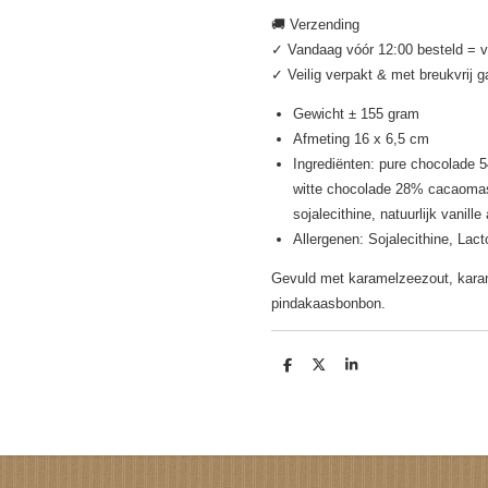
🚚 Verzending
✓ Vandaag vóór 12:00 besteld = 
✓ Veilig verpakt & met breukvrij 
Gewicht ± 155 gram
Afmeting 16 x 6,5 cm
Ingrediënten: pure chocolade
witte chocolade 28% cacaomass
sojalecithine, natuurlijk vanille
Allergenen: Sojalecithine, Lac
Gevuld met karamelzeezout, karam
pindakaasbonbon.
D
D
S
e
e
h
l
e
a
e
l
r
n
e