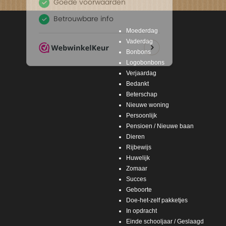
Moederdag
Vaderdag
Bonbons
Logobonbons
Verjaardag
Bedankt
Beterschap
Nieuwe woning
Persoonlijk
Pensioen / Nieuwe baan
Dieren
Rijbewijs
Huwelijk
Zomaar
Succes
Geboorte
Doe-het-zelf pakketjes
In opdracht
Einde schooljaar / Geslaagd