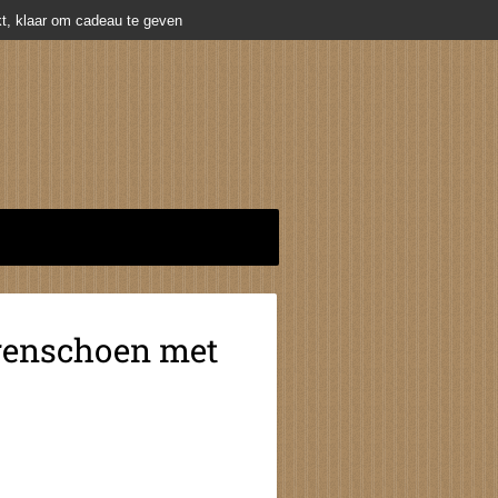
t, klaar om cadeau te geven
renschoen met