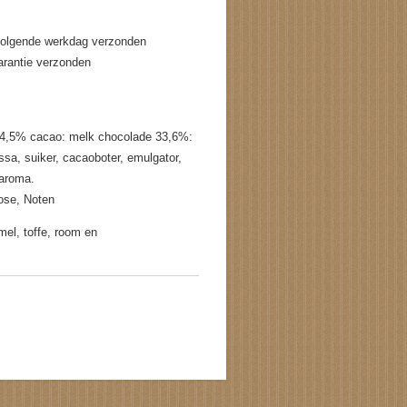
volgende werkdag verzonden
garantie verzonden
 54,5% cacao: melk chocolade 33,6%:
a, suiker, cacaoboter, emulgator,
 aroma.
tose, Noten
el, toffe, room en