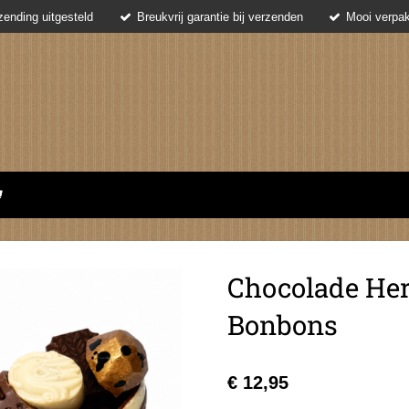
ending uitgesteld
Breukvrij garantie bij verzenden
Mooi verpak
Chocolade He
Bonbons
€ 12,95