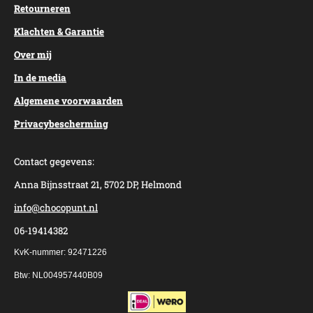
Retourneren
Klachten & Garantie
Over mij
In de media
Algemene voorwaarden
Privacybescherming
Contact gegevens:
Anna Bijnsstraat 21, 5702 DP, Helmond
info@chocopunt.nl
06-19414382
KvK-nummer: 92471226
Btw: NL004957440B09