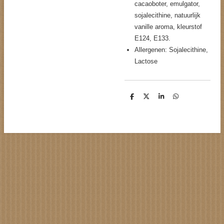
cacaoboter, emulgator,
sojalecithine, natuurlijk
vanille aroma, kleurstof
E124, E133.
Allergenen: Sojalecithine,
Lactose
D
D
S
D
e
e
h
e
l
e
a
l
e
l
r
e
n
e
n