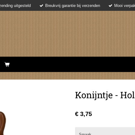
ending uitgesteld
Breukvrij garantie bij verzenden
Mooi verpak
Konijntje - Ho
€ 3,75
Smaak