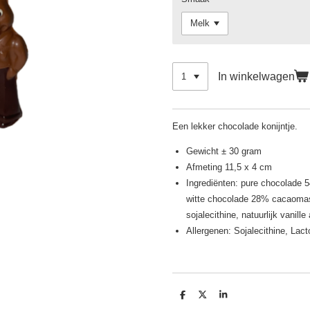
In winkelwagen
Een lekker chocolade konijntje.
Gewicht ± 30 gram
Afmeting 11,5 x 4 cm
Ingrediënten: pure chocolade
witte chocolade 28% cacaomass
sojalecithine, natuurlijk vanille
Allergenen: Sojalecithine, Lac
D
D
S
e
e
h