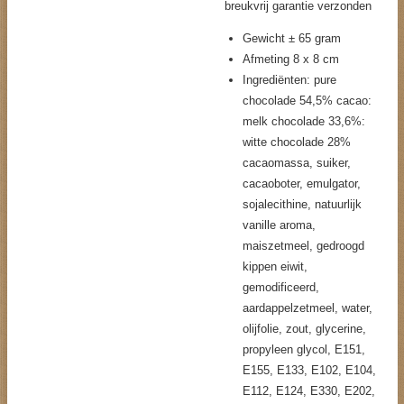
breukvrij garantie verzonden
Gewicht ± 65 gram
Afmeting 8 x 8 cm
Ingrediënten: pure
chocolade 54,5% cacao:
melk chocolade 33,6%:
witte chocolade 28%
cacaomassa, suiker,
cacaoboter, emulgator,
sojalecithine, natuurlijk
vanille aroma,
maiszetmeel, gedroogd
kippen eiwit,
gemodificeerd,
aardappelzetmeel, water,
olijfolie, zout, glycerine,
propyleen glycol, E151,
E155, E133, E102, E104,
E112, E124, E330, E202,