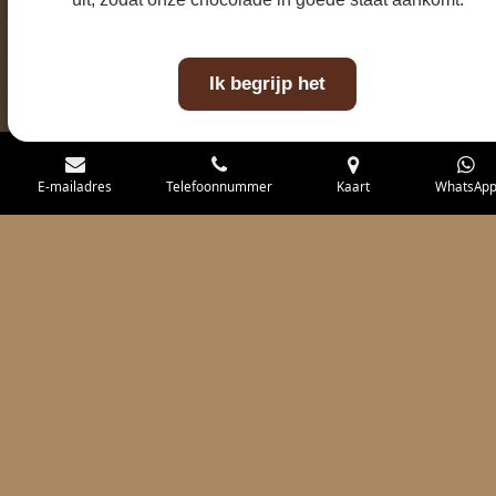
Ik begrijp het
E-mailadres
Telefoonnummer
Kaart
WhatsAp