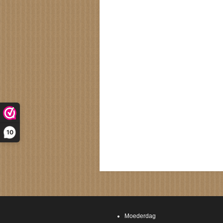
10
Moederdag