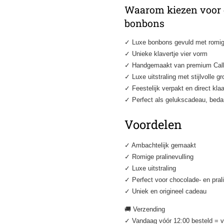
Waarom kiezen voor d
bonbons
✓ Luxe bonbons gevuld met romig
✓ Unieke klavertje vier vorm
✓ Handgemaakt van premium Call
✓ Luxe uitstraling met stijlvolle g
✓ Feestelijk verpakt en direct kl
✓ Perfect als gelukscadeau, bedank
Voordelen
✓ Ambachtelijk gemaakt
✓ Romige pralinevulling
✓ Luxe uitstraling
✓ Perfect voor chocolade- en pral
✓ Uniek en origineel cadeau
🚚 Verzending
✓ Vandaag vóór 12:00 besteld = 