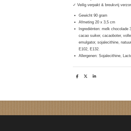
✓ Veilig verpakt & breukvrij verz
Gewicht 90 gram
Afmeting 20 x 3,5 cm
Ingrediënten:
melk chocolade 
cacao suiker, cacaoboter, vol
emulgator, sojalecithine, natuur
E102, E132.
Allergenen: Sojalecithine, Lac
D
D
S
e
e
h
l
e
a
e
l
r
n
e