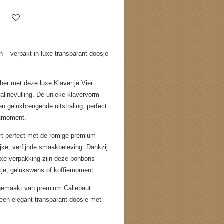
n – verpakt in luxe transparant doosje
ber met deze luxe Klavertje Vier
linevulling. De unieke klavervorm
n gelukbrengende uitstraling, perfect
etmoment.
rt perfect met de romige premium
jke, verfijnde smaakbeleving. Dankzij
luxe verpakking zijn deze bonbons
kje, gelukswens of koffiemoment.
gemaakt van premium Callebaut
 een elegant transparant doosje met