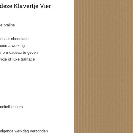
eze Klavertje Vier
e praline
ebaut chocolade
roene afwerking
aar om cadeau te geven
je of luxe traktatie
ineliefhebbers
volgende werkdag verzonden