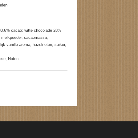
onden
33,6% cacao: witte chocolade 28%
le melkpoeder, cacaomassa,
lijk vanille aroma, hazelnoten, suiker,
tose, Noten