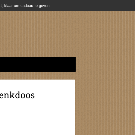
t, klaar om cadeau te geven
enkdoos