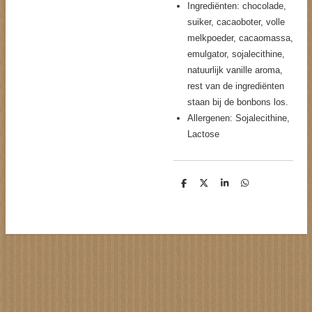
Ingrediënten: chocolade,
suiker, cacaoboter, volle
melkpoeder, cacaomassa,
emulgator, sojalecithine,
natuurlijk vanille aroma,
rest van de ingrediënten
staan bij de bonbons los.
Allergenen: Sojalecithine,
Lactose
D
D
S
D
e
e
h
e
l
e
a
l
e
l
r
e
n
e
n