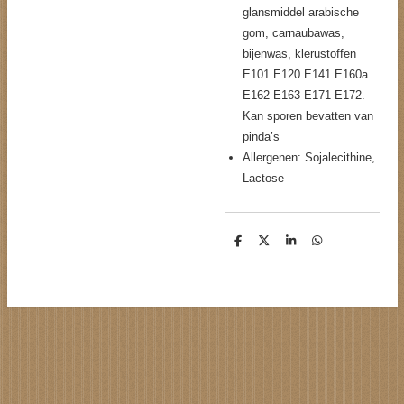
glansmiddel arabische
gom, carnaubawas,
bijenwas, klerustoffen
E101 E120 E141 E160a
E162 E163 E171 E172.
Kan sporen bevatten van
pinda’s
Allergenen: Sojalecithine,
Lactose
D
D
S
D
e
e
h
e
l
e
a
l
e
l
r
e
n
e
n