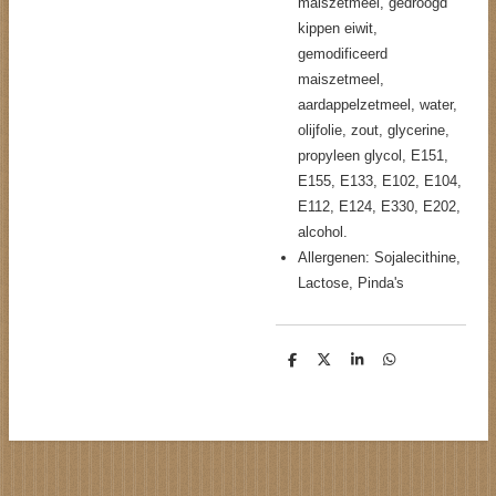
maiszetmeel, gedroogd
kippen eiwit,
gemodificeerd
maiszetmeel,
aardappelzetmeel, water,
olijfolie, zout, glycerine,
propyleen glycol, E151,
E155, E133, E102, E104,
E112, E124, E330, E202,
alcohol.
Allergenen: Sojalecithine,
Lactose, Pinda's
D
D
S
D
e
e
h
e
l
e
a
l
e
l
r
e
n
e
n