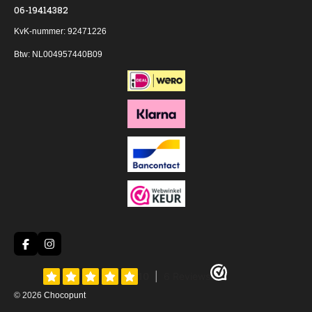
06-19414382
KvK-nummer: 92471226
Btw: NL004957440B09
F
I
a
n
c
s
e
t
b
a
© 2026
Chocopunt
o
g
o
r