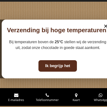
k
a
m
Verzending bij hoge temperaturen
Bij temperaturen boven de
25°C
stellen wij de verzending
uit, zodat onze chocolade in goede staat aankomt.
Ik begrijp het
E-mailadres
Telefoonnummer
Kaart
WhatsAp