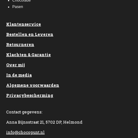
Chocolade
Pasen
Klantenservice
Bestellen en Leveren
Retourneren
Klachten & Garantie
Over mij
In de media
Algemene voorwaarden
Privacybescherming
Contact gegevens:
Anna Bijnsstraat 21, 5702 DP, Helmond
info@chocopunt.nl