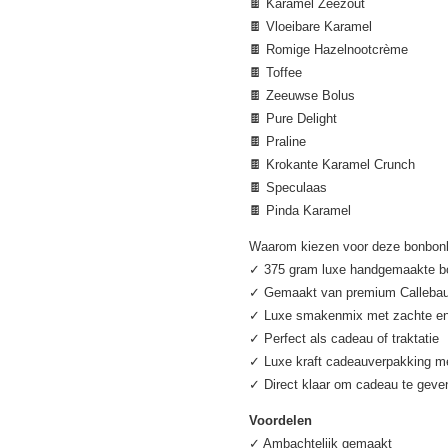
🍫 Karamel Zeezout
🍫 Vloeibare Karamel
🍫 Romige Hazelnootcrème
🍫 Toffee
🍫 Zeeuwse Bolus
🍫 Pure Delight
🍫 Praline
🍫 Krokante Karamel Crunch
🍫 Speculaas
🍫 Pinda Karamel
Waarom kiezen voor deze bonbon
✓ 375 gram luxe handgemaakte 
✓ Gemaakt van premium Callebau
✓ Luxe smakenmix met zachte en 
✓ Perfect als cadeau of traktatie
✓ Luxe kraft cadeauverpakking met
✓ Direct klaar om cadeau te geve
Voordelen
✓ Ambachtelijk gemaakt