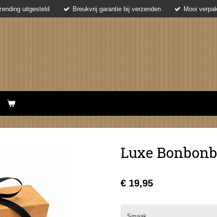
ending uitgesteld
Breukvrij garantie bij verzenden
Mooi verpak
Luxe Bonbonb
€ 19,95
Smaak