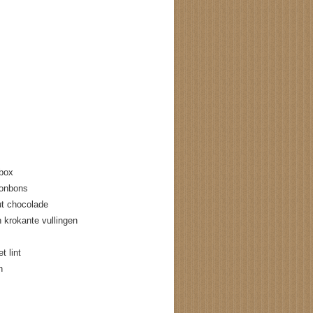
box
bonbons
t chocolade
krokante vullingen
 lint
n