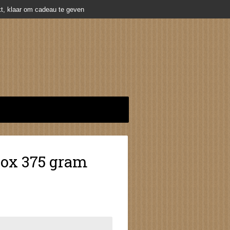
t, klaar om cadeau te geven
ox 375 gram