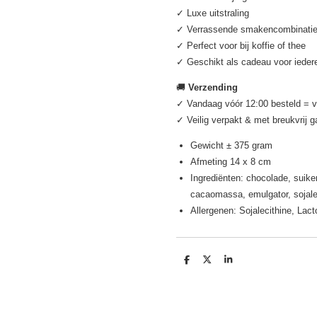
✓ Luxe uitstraling
✓ Verrassende smakencombinati
✓ Perfect voor bij koffie of thee
✓ Geschikt als cadeau voor ieder
🚚
Verzending
✓ Vandaag vóór 12:00 besteld = 
✓ Veilig verpakt & met breukvrij 
Gewicht ± 375 gram
Afmeting 14 x 8 cm
Ingrediënten: chocolade, suike
cacaomassa, emulgator, sojaleci
Allergenen: Sojalecithine, Lac
D
D
S
e
e
h
l
e
a
e
l
r
n
e