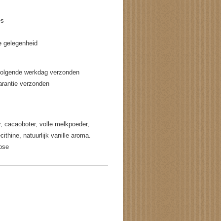
es
e gelegenheid
volgende werkdag verzonden
garantie verzonden
r, cacaoboter, volle melkpoeder,
thine, natuurlijk vanille aroma.
tose