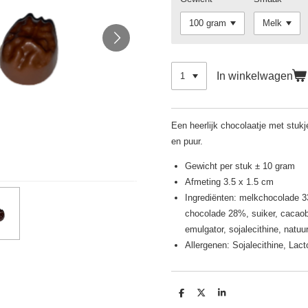
In winkelwagen
Een heerlijk chocolaatje met stuk
en puur.
Gewicht per stuk ± 10 gram
Afmeting 3.5 x 1.5 cm
Ingrediënten: melkchocolade 3
chocolade 28%, suiker, cacaob
emulgator, sojalecithine, natuur
Allergenen: Sojalecithine, Lac
D
D
S
e
e
h