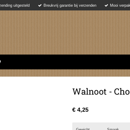
ending uitgesteld
Breukvrij garantie bij verzenden
Mooi verpak
Walnoot - Cho
€ 4,25
Gewicht
Smaak