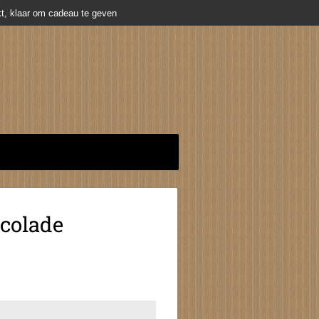
t, klaar om cadeau te geven
colade