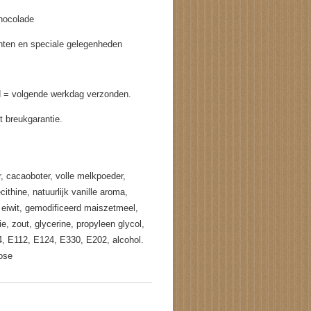
chocolade
nten en speciale gelegenheden
d = volgende werkdag verzonden.
t breukgarantie.
r, cacaoboter, volle melkpoeder,
thine, natuurlijk vanille aroma,
eiwit, gemodificeerd maiszetmeel,
ie, zout, glycerine, propyleen glycol,
, E112, E124, E330, E202, alcohol.
tose