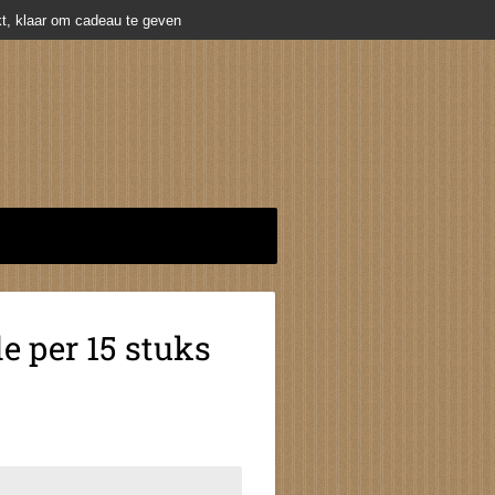
t, klaar om cadeau te geven
e per 15 stuks