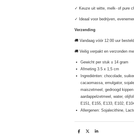
✓ Keuze uit witte, melk- of pure 
✓ Ideaal voor bedrijven, eveneme
Verzending
🚚 Vandaag vóór 12:00 uur bestel
🚚 Veilig verpakt en verzonden me
Gewicht per stuk ± 14 gram
Afmeting 3.5 x 1,5 cm
Ingrediënten: chocolade, suike
cacaomassa, emulgator, sojaleci
maiszetmeel, gedroogd kippen 
aardappelzetmeel, water, olijfol
E151, E155, E133, E102, E104
Allergenen: Sojalecithine, Lac
D
D
S