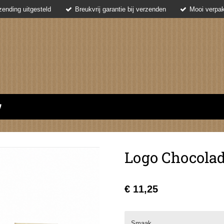
ending uitgesteld
Breukvrij garantie bij verzenden
Mooi verpak
Logo Chocolad
€ 11,25
Smaak