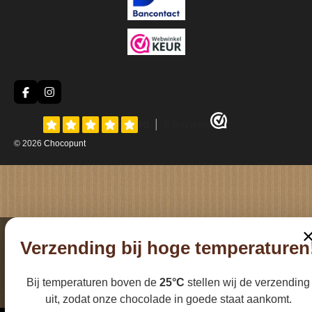
F
I
a
n
c
s
e
t
b
a
© 2026
Chocopunt
o
g
o
r
k
a
m
Verzending bij hoge temperaturen
Bij temperaturen boven de
25°C
stellen wij de verzending
uit, zodat onze chocolade in goede staat aankomt.