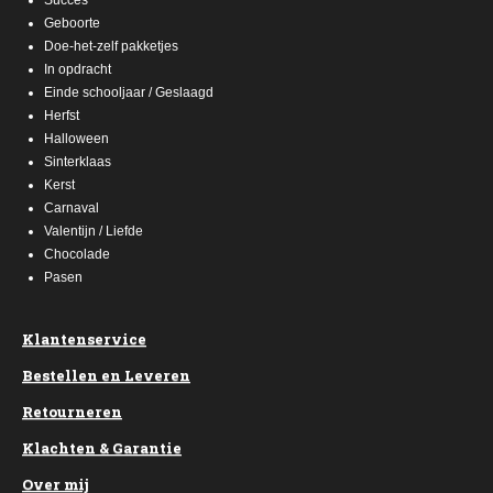
Geboorte
Doe-het-zelf pakketjes
In opdracht
Einde schooljaar / Geslaagd
Herfst
Halloween
Sinterklaas
Kerst
Carnaval
Valentijn / Liefde
Chocolade
Pasen
Klantenservice
Bestellen en Leveren
Retourneren
Klachten & Garantie
Over mij