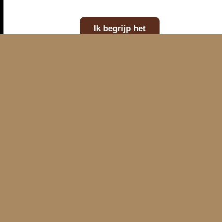
E-mailadres
Telefoonnummer
Kaart
WhatsAp
Ik begrijp het