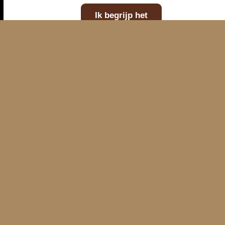
E-mailadres
Telefoonnummer
Kaart
WhatsAp
Ik begrijp het