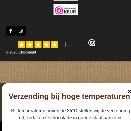
F
I
a
n
c
s
e
t
b
a
© 2026
Chocopunt
o
g
o
r
k
a
m
Verzending bij hoge temperaturen
Bij temperaturen boven de
25°C
stellen wij de verzending
uit, zodat onze chocolade in goede staat aankomt.