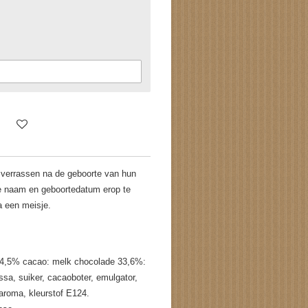
verrassen na de geboorte van hun
de naam en geboortedatum erop te
ra een meisje.
 54,5% cacao: melk chocolade 33,6%:
a, suiker, cacaoboter, emulgator,
e aroma, kleurstof E124.