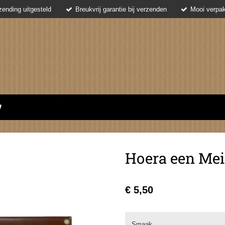
ending uitgesteld
Breukvrij garantie bij verzenden
Mooi verpak
Hoera een Meis
€ 5,50
Smaak