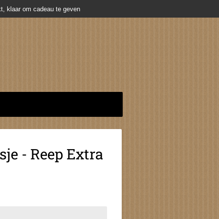
t, klaar om cadeau te geven
je - Reep Extra