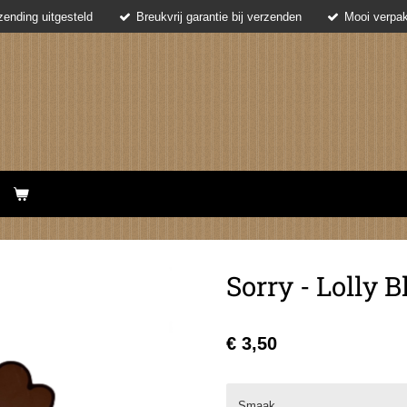
ending uitgesteld
Breukvrij garantie bij verzenden
Mooi verpak
Sorry - Lolly 
€ 3,50
Smaak