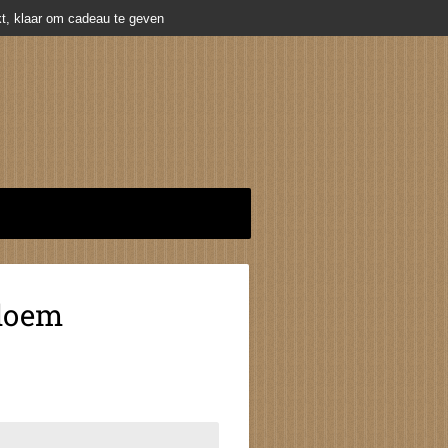
t, klaar om cadeau te geven
Bloem