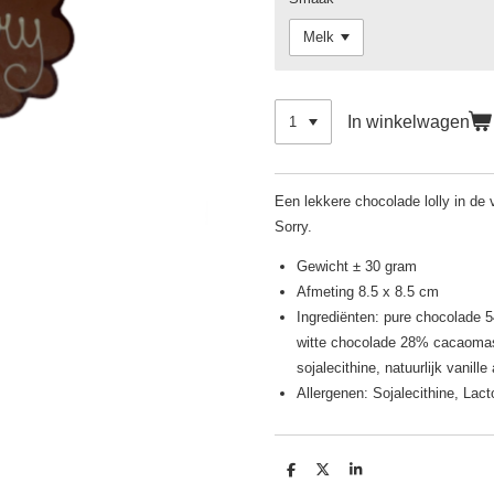
In winkelwagen
Een lekkere chocolade lolly in de
Sorry.
Gewicht ± 30 gram
Afmeting 8.5 x 8.5 cm
Ingrediënten: pure chocolade
witte chocolade 28% cacaomass
sojalecithine, natuurlijk vanille
Allergenen: Sojalecithine, Lac
D
D
S
e
e
h