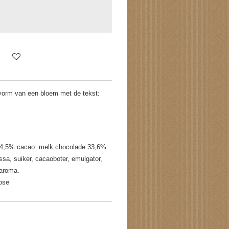
 vorm van een bloem met de tekst:
 54,5% cacao: melk chocolade 33,6%:
a, suiker, cacaoboter, emulgator,
 aroma.
tose