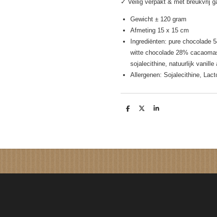
✓ Veilig verpakt & met breukvrij 
Gewicht ± 120 gram
Afmeting 15 x 15 cm
Ingrediënten: pure chocolade
witte chocolade 28% cacaomass
sojalecithine, natuurlijk vanill
Allergenen: Sojalecithine, Lac
D
D
S
e
e
h
l
e
a
e
l
r
n
e