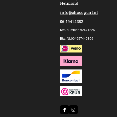
Helmond
info@chocopunt.nl
06-19414382
KvK-nummer: 92471226
Btw: NL004957440B09
F
I
a
n