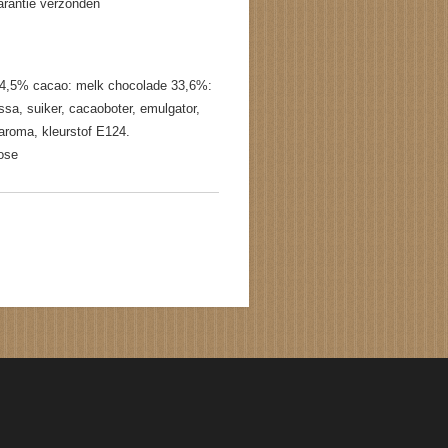
garantie verzonden
 54,5% cacao: melk chocolade 33,6%:
a, suiker, cacaoboter, emulgator,
e aroma, kleurstof E124.
tose