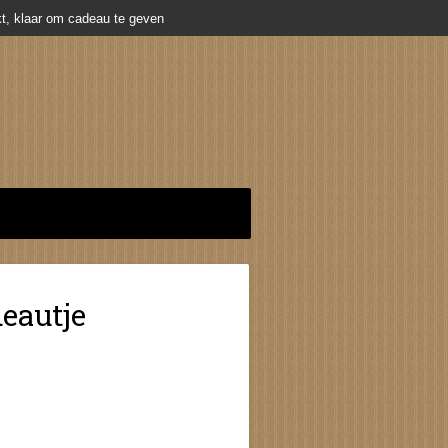
t, klaar om cadeau te geven
eautje