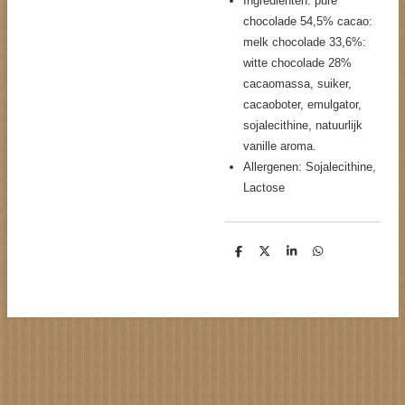
Ingrediënten: pure
chocolade 54,5% cacao:
melk chocolade 33,6%:
witte chocolade 28%
cacaomassa, suiker,
cacaoboter, emulgator,
sojalecithine, natuurlijk
vanille aroma.
Allergenen: Sojalecithine,
Lactose
D
D
S
D
e
e
h
e
l
e
a
l
e
l
r
e
n
e
n