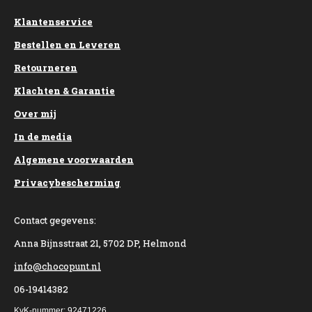
Klantenservice
Bestellen en Leveren
Retourneren
Klachten & Garantie
Over mij
In de media
Algemene voorwaarden
Privacybescherming
Contact gegevens:
Anna Bijnsstraat 21, 5702 DP, Helmond
info@chocopunt.nl
06-19414382
KvK-nummer: 92471226