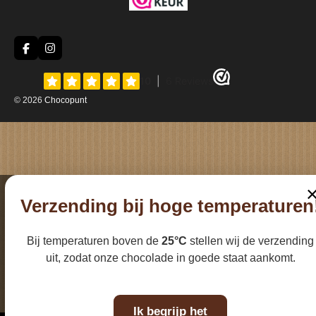
F
I
a
n
c
s
e
t
b
a
© 2026
Chocopunt
o
g
o
r
k
a
m
Verzending bij hoge temperaturen
Bij temperaturen boven de
25°C
stellen wij de verzending
uit, zodat onze chocolade in goede staat aankomt.
Ik begrijp het