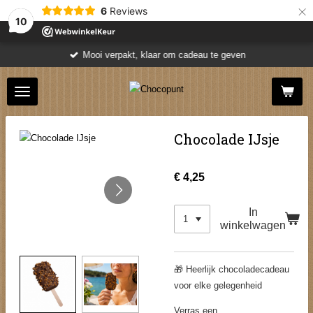
×
6
Reviews
10
Mooi verpakt, klaar om cadeau te geven
Chocolade IJsje
€ 4,25
In
winkelwagen
🎁 Heerlijk chocoladecadeau
voor elke gelegenheid
Verras een