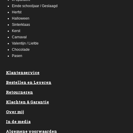
Einde schooljaar / Geslaagd
Herfst
Halloween
Sinterklaas
Kerst
Carnaval
Valentijn / Liefde
Chocolade
Pasen
Klantenservice
Bestellen en Leveren
Retourneren
Klachten & Garantie
Over mij
In de media
Algemene voorwaarden