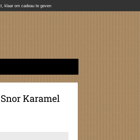
t, klaar om cadeau te geven
 Snor Karamel