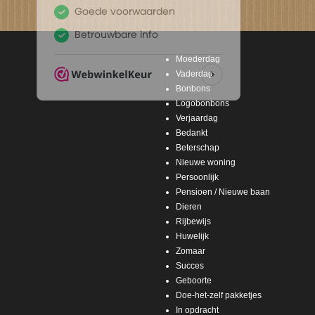
Moederdag
Vaderdag
Bonbons
Logobonbons
Verjaardag
Bedankt
Beterschap
Nieuwe woning
Persoonlijk
Pensioen / Nieuwe baan
Dieren
Rijbewijs
Huwelijk
Zomaar
Succes
Geboorte
Doe-het-zelf pakketjes
In opdracht