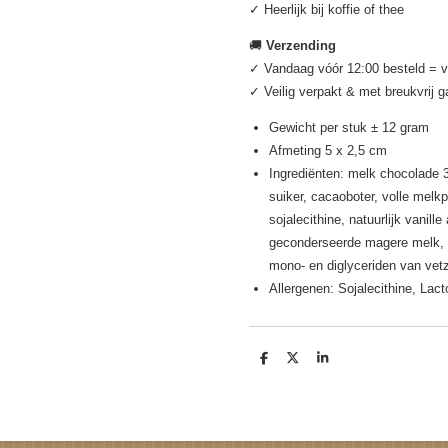
✓ Heerlijk bij koffie of thee
🚚
Verzending
✓ Vandaag vóór 12:00 besteld = 
✓ Veilig verpakt & met breukvrij 
Gewicht per stuk ± 12 gram
Afmeting 5 x 2,5 cm
Ingrediënten: melk chocolade
suiker, cacaoboter, volle mel
sojalecithine, natuurlijk vanil
geconderseerde magere melk, p
mono- en diglyceriden van vetz
Allergenen: Sojalecithine, Lac
D
D
S
e
e
h
l
e
a
e
l
r
n
e