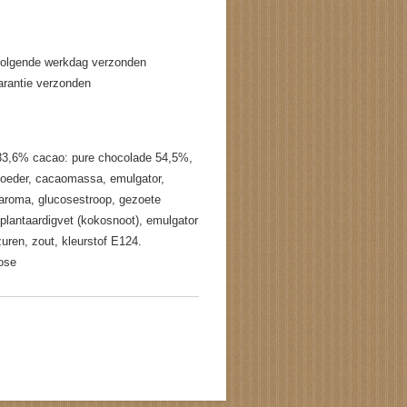
volgende werkdag verzonden
garantie verzonden
 33,6% cacao: pure chocolade 54,5%,
kpoeder, cacaomassa, emulgator,
le aroma, glucosestroop, gezoete
lantaardigvet (kokosnoot), emulgator
uren, zout, kleurstof E124.
tose