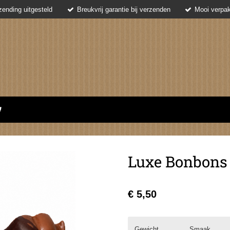
ending uitgesteld
Breukvrij garantie bij verzenden
Mooi verpak
Luxe Bonbons
€ 5,50
Gewicht
Smaak