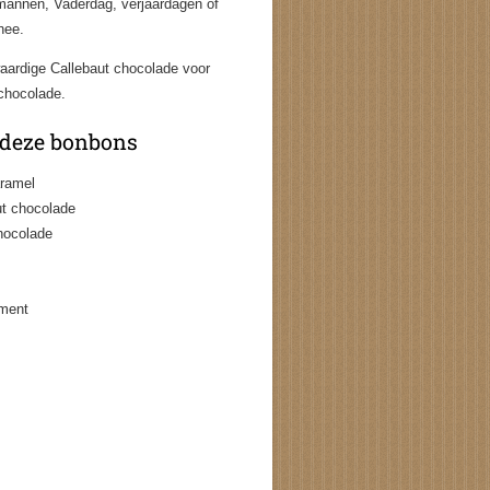
 mannen, Vaderdag, verjaardagen of
thee.
ardige Callebaut chocolade voor
chocolade.
 deze bonbons
aramel
t chocolade
hocolade
oment