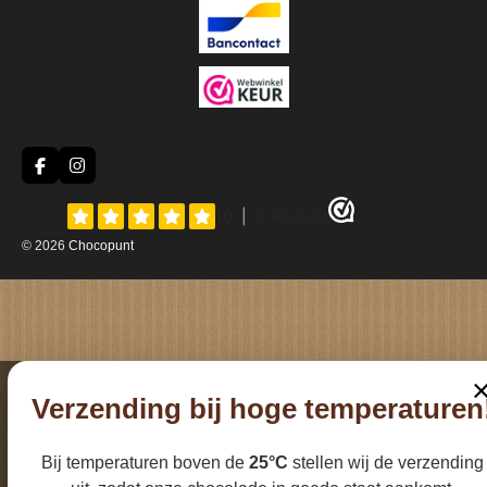
F
I
a
n
c
s
e
t
b
a
© 2026
Chocopunt
o
g
o
r
k
a
m
Verzending bij hoge temperaturen
Bij temperaturen boven de
25°C
stellen wij de verzending