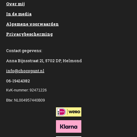
Over mij
In de media
Algemene voorwaarden
Privacybescherming
Contact gegevens:
Anna Bijnsstraat 21, 5702 DP, Helmond
info@chocopunt.nl
06-19414382
KvK-nummer: 92471226
Btw: NL004957440B09