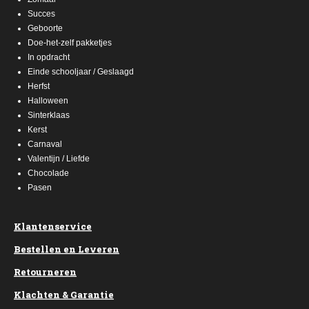
Succes
Geboorte
Doe-het-zelf pakketjes
In opdracht
Einde schooljaar / Geslaagd
Herfst
Halloween
Sinterklaas
Kerst
Carnaval
Valentijn / Liefde
Chocolade
Pasen
Klantenservice
Bestellen en Leveren
Retourneren
Klachten & Garantie