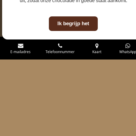
uit, zodat onze chocolade in goede staat aankomt.
Ik begrijp het
E-mailadres
Telefoonnummer
Kaart
WhatsAp