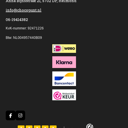
Anna Bijnsstraat 21, 5702 DP, Helmond
info@chocopunt.nl
06-19414382
KvK-nummer: 92471226
Btw: NL004957440B09
F
I
a
n
c
s