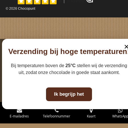
e
t
b
a
© 2026
Chocopunt
o
g
o
r
k
a
m
Verzending bij hoge temperaturen
Bij temperaturen boven de
25°C
stellen wij de verzending
uit, zodat onze chocolade in goede staat aankomt.
Ik begrijp het
E-mailadres
Telefoonnummer
Kaart
WhatsAp