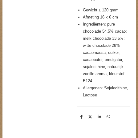
Gewicht ± 120 gram
Afmeting 16 x 6 cm
Ingrediënten: pure
chocolade 54,5% cacao:
melk chocolade 33,6%:
witte chocolade 28%
cacaomassa, suiker,
cacaoboter, emulgator,
sojalecithine, natuurlijk
vanille aroma, kleurstof
E124.
Allergenen: Sojalecithine,
Lactose
D
D
S
D
e
e
h
e
l
e
a
l
e
l
r
e
n
e
n