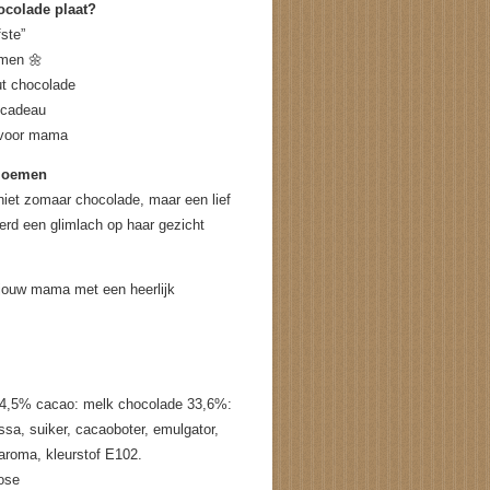
ocolade plaat?
ste”
emen 🌼
t chocolade
 cadeau
 voor mama
bloemen
niet zomaar chocolade, maar een lief
erd een glimlach op haar gezicht
jouw mama met een heerlijk
 54,5% cacao: melk chocolade 33,6%:
a, suiker, cacaoboter, emulgator,
e aroma, kleurstof E102.
tose