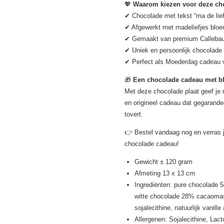
💖
Waarom kiezen voor deze ch
✔ Chocolade met tekst “ma de lief
✔ Afgewerkt met madeliefjes blo
✔ Gemaakt van premium Callebau
✔ Uniek en persoonlijk chocolade
✔ Perfect als Moederdag cadeau
🎁
Een chocolade cadeau met 
Met deze chocolade plaat geef je 
en origineel cadeau dat gegarande
tovert.
👉 Bestel vandaag nog en verras 
chocolade cadeau!
Gewicht ± 120 gram
Afmeting 13 x 13 cm
Ingrediënten: pure chocolade
witte chocolade 28% cacaomass
sojalecithine, natuurlijk vanill
Allergenen: Sojalecithine, Lac