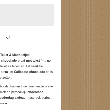
Tekst & Madeliefjes
e
chocolade plaat met tekst
“ma de
eliefjes bloemen. Dit heerlijke
n premium
Callebaut chocolade
en is
e zetten.
 boodschap en fijne bloemendecoratie
niek en persoonlijk
chocolade
oederdag cadeau
, maar ook perfect
omaar.