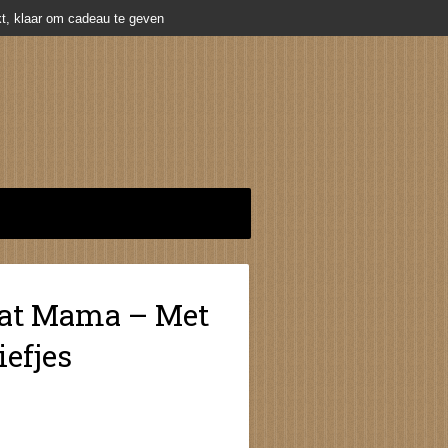
t, klaar om cadeau te geven
aat Mama – Met
iefjes