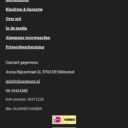
Klachten & Garantie
Over mij
In de media
Algemene voorwaarden
Privacybescherming
Contact gegevens:
Anna Bijnsstraat 21, 5702 DP, Helmond
info@chocopunt.nl
06-19414382
KvK-nummer: 92471226
Btw: NL004957440B09