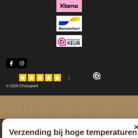
F
I
a
n
c
s
e
t
b
a
© 2026
Chocopunt
o
g
o
r
k
a
m
Verzending bij hoge temperaturen