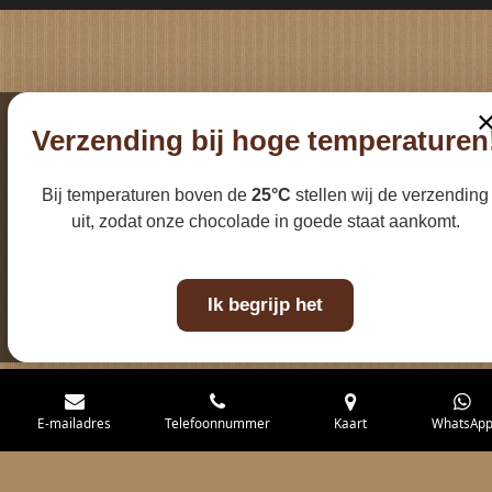
k
a
m
Verzending bij hoge temperaturen
Bij temperaturen boven de
25°C
stellen wij de verzending
uit, zodat onze chocolade in goede staat aankomt.
Ik begrijp het
E-mailadres
Telefoonnummer
Kaart
WhatsAp