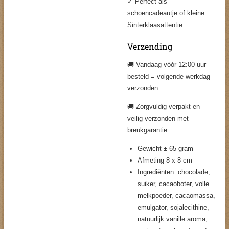
✓ Perfect als
schoencadeautje of kleine
Sinterklaasattentie
Verzending
🚚 Vandaag vóór 12:00 uur
besteld = volgende werkdag
verzonden.
🚚 Zorgvuldig verpakt en
veilig verzonden met
breukgarantie.
Gewicht ± 65 gram
Afmeting 8 x 8 cm
Ingrediënten: chocolade,
suiker, cacaoboter, volle
melkpoeder, cacaomassa,
emulgator, sojalecithine,
natuurlijk vanille aroma,