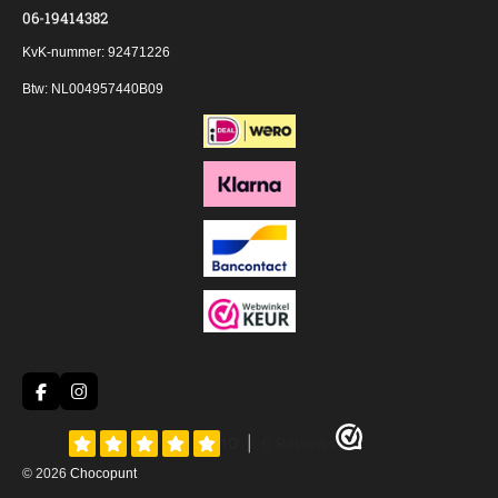
06-19414382
KvK-nummer: 92471226
Btw: NL004957440B09
F
I
a
n
c
s
e
t
b
a
© 2026
Chocopunt
o
g
o
r