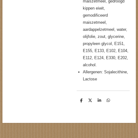
maiszetmeel, gedroogd
kippen eiwit,
gemodificeerd
maiszetmeel,
aardappelzetmeel, water,
olijfolie, zout, glycerine,
propyleen glycol, E151,
E155, E133, E102, E104,
E112, E124, E330, E202,
alcohol.
Allergenen: Sojalecithine,
Lactose
D
D
S
D
e
e
h
e
l
e
a
l
e
l
r
e
n
e
n